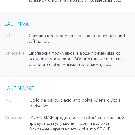
влажной стиркеКак правило, совместим со...
LAUFIN VA
INCI:
Combination of non ionic resins to reach fully and
stiff handle
Описание:
Дисперсия полимеров в воде применима ко
всем видам волокон. Обработанные изделия
становятся объемными и жесткими, не...
LAUFIN SI/KE
INCI:
Colloidal salicylic acid and polyalkylene glycols
derivative
Описание:
LAUFIN SI/KE представляет собой специальный
продукт для улучшения трения волокон.
Основные характеристики:Laufin SE / KE...