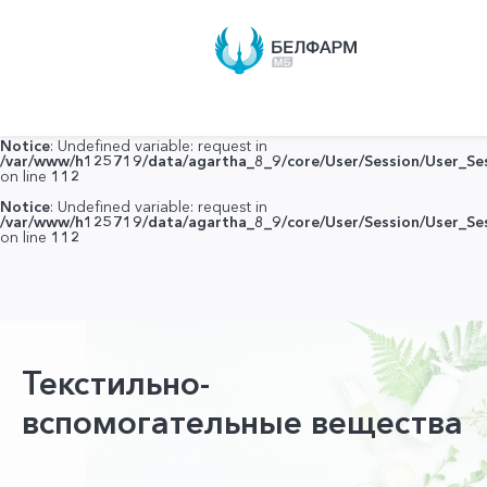
Notice
: Undefined variable: request in
/var/www/h125719/data/agartha_8_9/core/User/Session/User_Ses
on line
112
Notice
: Undefined variable: request in
/var/www/h125719/data/agartha_8_9/core/User/Session/User_Ses
on line
112
Notice
: Undefined variable: request in
/var/www/h125719/data/agartha_8_9/core/User/Session/User_Ses
on line
112
Текстильно-
вспомогательные вещества