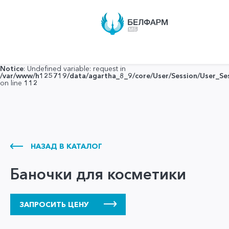
Notice
: Undefined variable: request in
/var/www/h125719/data/agartha_8_9/core/User/Session/User_Ses
on line
112
Notice
: Undefined variable: request in
/var/www/h125719/data/agartha_8_9/core/User/Session/User_Ses
on line
112
НАЗАД В КАТАЛОГ
Баночки для косметики
ЗАПРОСИТЬ ЦЕНУ