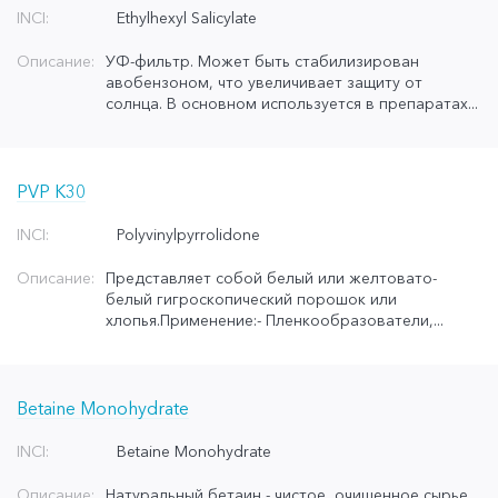
INCI:
Ethylhexyl Salicylate
Описание:
УФ-фильтр. Может быть стабилизирован
авобензоном, что увеличивает защиту от
солнца. В основном используется в препаратах...
PVP K30
INCI:
Polyvinylpyrrolidone
Описание:
Представляет собой белый или желтовато-
белый гигроскопический порошок или
хлопья.Применение:- Пленкообразователи,...
Betaine Monohydrate
INCI:
Betaine Monohydrate
Описание:
Натуральный бетаин - чистое, очищенное сырье,