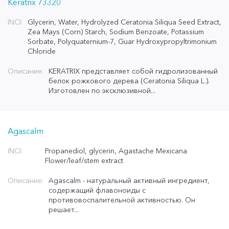
Keratrix 73320
INCI:
Glycerin, Water, Hydrolyzed Ceratonia Siliqua Seed Extract,
Zea Mays (Corn) Starch, Sodium Benzoate, Potassium
Sorbate, Polyquaternium-7, Guar Hydroxypropyltrimonium
Chloride
Описание:
KERATRIX представляет собой гидролизованный
белок рожкового дерева (Ceratonia Siliqua L.).
Изготовлен по эксклюзивной...
Agascalm
INCI:
Propanediol, glycerin, Agastache Mexicana
Flower/leaf/stem extract
Описание:
Agascalm - натуральный активный ингредиент,
содержащий флавоноиды с
противовоспалительной активностью. Он
решает...