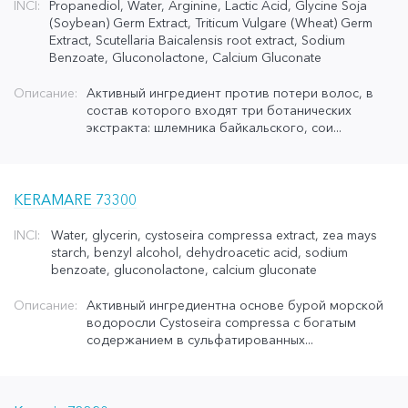
INCI:
Propanediol, Water, Arginine, Lactic Acid, Glycine Soja
(Soybean) Germ Extract, Triticum Vulgare (Wheat) Germ
Extract, Scutellaria Baicalensis root extract, Sodium
Benzoate, Gluconolactone, Calcium Gluconate
Описание:
Активный ингредиент против потери волос, в
состав которого входят три ботанических
экстракта: шлемника байкальского, сои...
KERAMARE 73300
INCI:
Water, glycerin, cystoseira compressa extract, zea mays
starch, benzyl alcohol, dehydroacetic acid, sodium
benzoate, gluconolactone, calcium gluconate
Описание:
Активный ингредиентна основе бурой морской
водоросли Cystoseira compressa с богатым
содержанием в сульфатированных...